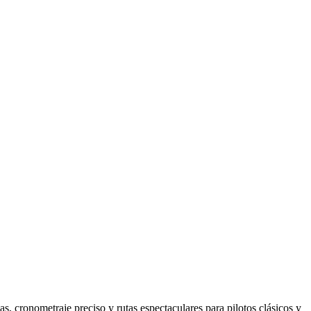
, cronometraje preciso y rutas espectaculares para pilotos clásicos y