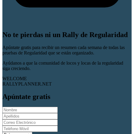
No te pierdas ni un Rally de Regularidad
Apúntate gratis para recibir un resumen cada semana de todas las
pruebas de Regularidad que se están organizado.
Ayúdanos a que la comunidad de locos y locas de la regularidad
siga creciendo.
WELCOME
RALLYPLANNER.NET
Apúntate gratis