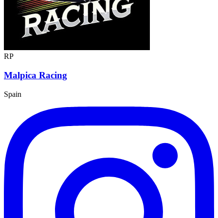
RP
Malpica Racing
Spain