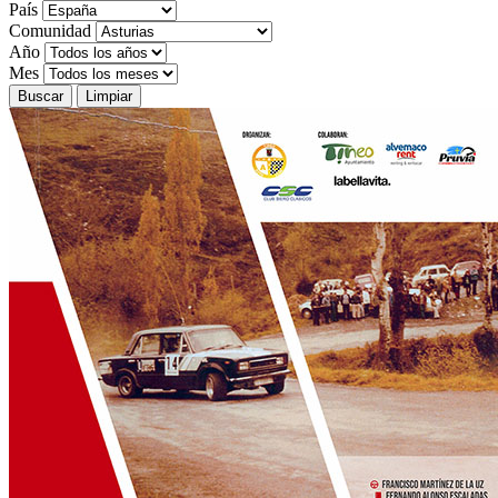
País
Comunidad
Año
Mes
Buscar
Limpiar